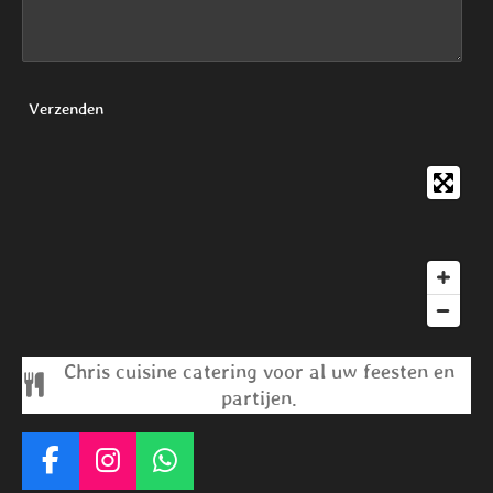
Verzenden
Chris cuisine catering voor al uw feesten en
partijen.
F
I
W